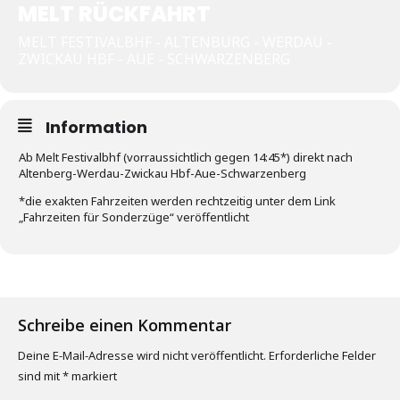
MELT RÜCKFAHRT
MELT FESTIVALBHF - ALTENBURG - WERDAU -
ZWICKAU HBF - AUE - SCHWARZENBERG
Information
Ab Melt Festivalbhf (vorraussichtlich gegen 14:45*) direkt nach
Altenberg-Werdau-Zwickau Hbf-Aue-Schwarzenberg
*die exakten Fahrzeiten werden rechtzeitig unter dem Link
„Fahrzeiten für Sonderzüge“ veröffentlicht
Schreibe einen Kommentar
Deine E-Mail-Adresse wird nicht veröffentlicht.
Erforderliche Felder
sind mit
*
markiert